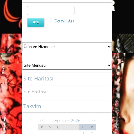
Detaylı Ara
Site Haritası
Site Haritası
Takvim
Ağustos 2026
<<
>>
P
S
Ç
P
C
C
P
1
2