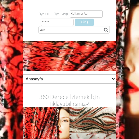
Üye Ol
Üye Girişi
360 Derece İzlemek İçin
Tıklayabilirsiniz✓
VTR Vitrin Kumaşçılık Modanın Vitrini