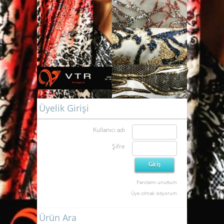
Üyelik Girişi
Kullanıcı adı
Şifre
Parolamı unuttum
Üye olmak istiyorum
Ürün Ara