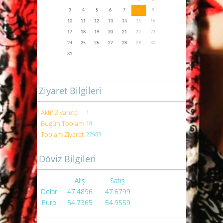
3
4
5
6
7
8
9
10
11
12
13
14
15
16
17
18
19
20
21
22
23
24
25
26
27
28
29
30
31
Ziyaret Bilgileri
Aktif Ziyaretçi
1
Bugün Toplam
18
Toplam Ziyaret
22983
Döviz Bilgileri
Alış
Satış
Dolar
47.4896
47.6799
Euro
54.7365
54.9559