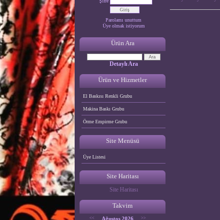
Şifre
Parolamı unuttum
Üye olmak istiyorum
Ürün Ara
Detaylı Ara
Ürün ve Hizmetler
El Baskısı Renkli Grubu
Makina Baskı Grubu
Örme Empirme Grubu
Site Menüsü
Üye Listesi
Site Haritası
Site Haritası
Takvim
<<
Ağustos 2026
>>