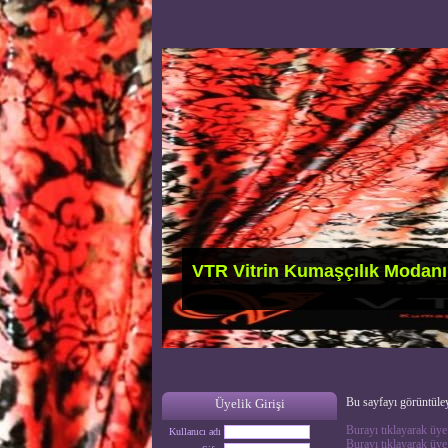
VTR Vitrin Kumaşçılık Modanın
Bu sayfayı görüntüley
Üyelik Girişi
Burayı tıklayarak üye 
Kullanıcı adı
Burayı tıklayarak üye 