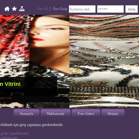
Üye Ol
Üye Girişi
 Vitrini
Anasayfa
Hakkımızda
Foto Galeri
İletişim
ebilmek için giriş yapmanız gerekmektedir.
girişi yapabilirsiniz.
olabilirsiniz.