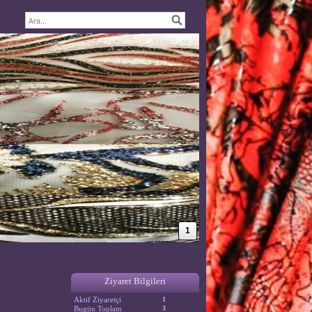
1
Ziyaret Bilgileri
Aktif Ziyaretçi
1
Bugün Toplam
3