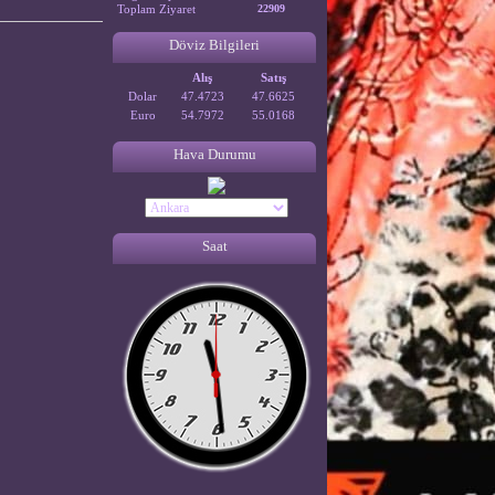
Toplam Ziyaret
22909
Döviz Bilgileri
Alış
Satış
Dolar
47.4723
47.6625
Euro
54.7972
55.0168
Hava Durumu
Saat