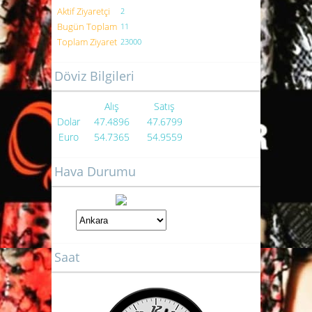
Aktif Ziyaretçi
2
Bugün Toplam
11
Toplam Ziyaret
23000
Döviz Bilgileri
Alış
Satış
Dolar
47.4896
47.6799
Euro
54.7365
54.9559
Hava Durumu
Saat