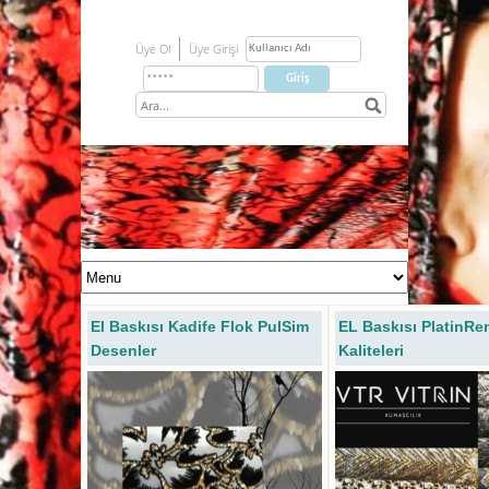
Üye Ol
Üye Girişi
El Baskısı Kadife Flok PulSim
EL Baskısı PlatinRen
Desenler
Kaliteleri
VTR Vitrin Kumaşçılık Modanın Vitrini