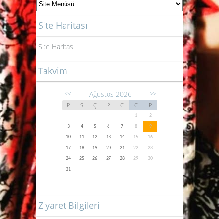
Site Haritası
Site Haritası
Takvim
Ağustos 2026
<<
>>
P
S
Ç
P
C
C
P
1
2
3
4
5
6
7
8
9
10
11
12
13
14
15
16
17
18
19
20
21
22
23
24
25
26
27
28
29
30
31
Ziyaret Bilgileri